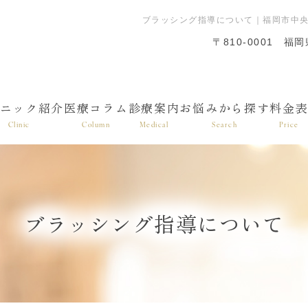
ブラッシング指導について｜福岡市中央
〒810-0001
福岡
ニック紹介
医療コラム
診療案内
お悩みから探す
料金
Clinic
Column
Medical
Search
Price
ブラッシング指導について