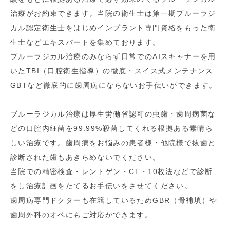
治療がお約束できます。当院の衛生士は第一期ブルーラジ
カル認定衛生士をはじめインプラント専門資格をもった衛
生士などエキスパートを集めております。
ブルーラジカル治療のみならず日常でのAIスキャナーを用
いたTBI（口腔衛生指導）の徹底・スイス式メンテナンス
GBTなど徹底的に歯周病にならないお手伝いができます。
ブルーラジカル治療は厚生労働省認可の虫歯・歯周病菌な
どの口腔内細菌を99.99%殺菌してくれる根拠ある素晴ら
しい治療です。歯周病をお悩みの患者様・他院様で抜歯と
診断された歯もあきらめないでください。
当院での精密検査・レントゲン・CT・10枚法などで診断
をし治療計画をたてるお手伝いをさせてください。
歯周病専門ドクターも在籍しているためGBR（骨補填）や
歯周外科のオペにもご対応ができます。