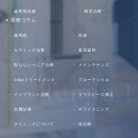
歯周病治療
根管治療
医療コラム
歯周病
虫歯
セラミック治療
美容歯科
削らないべニア治療
メインテナンス
1dayトリートメント
ブルーラジカル
インプラント治療
マウスピース矯正
自費診療
ホワイトニング
クリニックについて
未分類