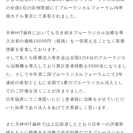
の全国1位の症例実績にてブルーラジカルフォーラムIN帝
国ホテル東京にて表彰されました。
天神HIT歯科においても引き続きブルーラジカル治療を導
入当初の価格15000円（税抜）を一切変えることなく医療
啓蒙を促進しております。
そして私たち医療法人有友会は全国1の4台のブルーラジカ
ル治療機を導入しており累計患者様数も3500名になりまし
た。そして今年第二回ブルーラジカルフォーラムにて2年
連続の表彰とともに全国で1番のブルーラジカル法人とし
てのご評価を頂くことが決まりました。
日常臨床にてご来院いただく患者様に治療をさせていただ
いた結果であり法人をあげて大変嬉しく思います。
また天神HIT歯科では上記前述したとおり日本一の評価実
績をもとに根拠ある治療で必ず効果のでるブルーラジカル