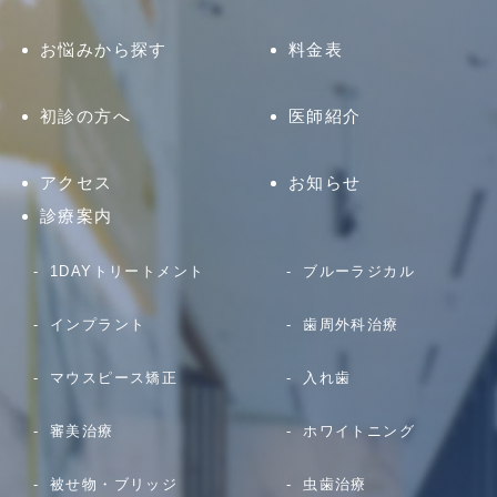
お悩みから探す
料金表
初診の方へ
医師紹介
アクセス
お知らせ
診療案内
1DAYトリートメント
ブルーラジカル
インプラント
歯周外科治療
マウスピース矯正
入れ歯
審美治療
ホワイトニング
被せ物・ブリッジ
虫歯治療