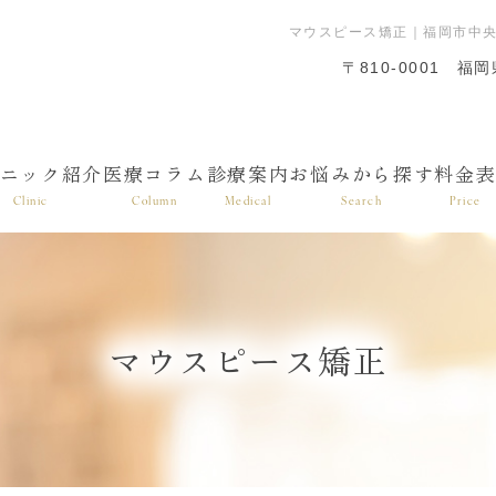
マウスピース矯正｜福岡市中央
〒810-0001
福岡
ニック紹介
医療コラム
診療案内
お悩みから探す
料金
Clinic
Column
Medical
Search
Price
マウスピース矯正