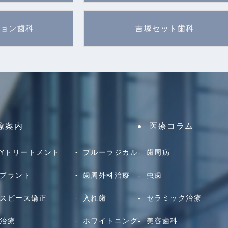
ション歯科
吉塚セット歯科
療案内
医療コラム
AYトリートメント
ブルーラジカル
歯周病
プラント
歯周外科治療
虫歯
スピース矯正
入れ歯
セラミック治療
治療
ホワイトニング
美容歯科