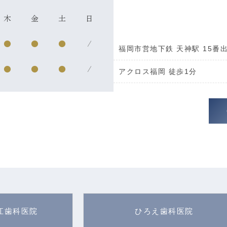
木
金
土
日
●
●
●
/
福岡市営地下鉄 天神駅 15番
●
●
●
/
アクロス福岡 徒歩1分
江歯科医院
ひろえ歯科医院