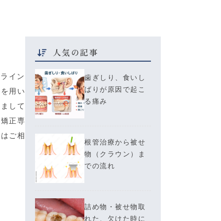
人気の記事
ザライン
歯ぎしり、食いし
ばりが原因で起こ
スを用い
る痛み
きまして
も矯正専
ずはご相
根管治療から被せ
物（クラウン）ま
での流れ
詰め物・被せ物取
れた、欠けた時に