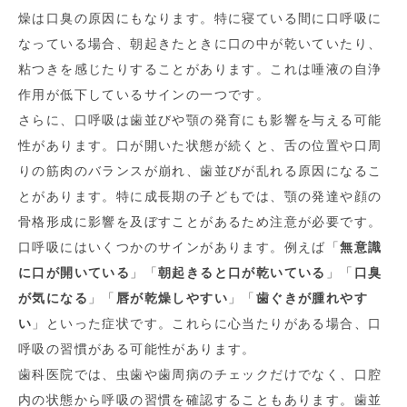
燥は口臭の原因にもなります。特に寝ている間に口呼吸に
なっている場合、朝起きたときに口の中が乾いていたり、
粘つきを感じたりすることがあります。これは唾液の自浄
作用が低下しているサインの一つです。
さらに、口呼吸は歯並びや顎の発育にも影響を与える可能
性があります。口が開いた状態が続くと、舌の位置や口周
りの筋肉のバランスが崩れ、歯並びが乱れる原因になるこ
とがあります。特に成長期の子どもでは、顎の発達や顔の
骨格形成に影響を及ぼすことがあるため注意が必要です。
口呼吸にはいくつかのサインがあります。例えば「
無意識
に口が開いている
」「
朝起きると口が乾いている
」「
口臭
が気になる
」「
唇が乾燥しやすい
」「
歯ぐきが腫れやす
い
」といった症状です。これらに心当たりがある場合、口
呼吸の習慣がある可能性があります。
歯科医院では、虫歯や歯周病のチェックだけでなく、口腔
内の状態から呼吸の習慣を確認することもあります。歯並