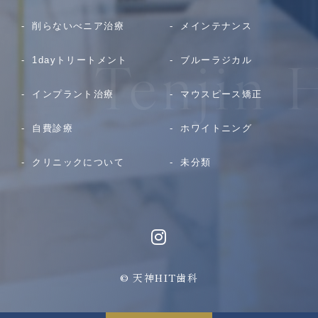
削らないべニア治療
メインテナンス
1dayトリートメント
ブルーラジカル
インプラント治療
マウスピース矯正
自費診療
ホワイトニング
クリニックについて
未分類
© 天神HIT歯科