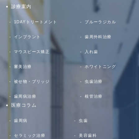
診療案内
1DAYトリートメント
ブルーラジカル
インプラント
歯周外科治療
マウスピース矯正
入れ歯
審美治療
ホワイトニング
被せ物・ブリッジ
虫歯治療
歯周病治療
根管治療
医療コラム
歯周病
虫歯
セラミック治療
美容歯科