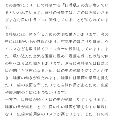
どの影響により、口で呼吸する
「口呼吸」
の方が増えてい
るといわれています。歯科の分野では、この口呼吸がさま
ざまなお口のトラブルに関係していることが知られていま
す。
鼻呼吸には、体を守るための大切な働きがあります。鼻の
中には細かい毛や粘膜があり、空気中のほこりや細菌、ウ
イルスなどを取り除くフィルターの役割をしています。ま
た、吸い込んだ空気を適度に温め、湿度を保った状態で体
の中へ送り込む働きもあります。さらに鼻呼吸では自然と
口が閉じた状態になるため、口の中の乾燥を防ぐことがで
き、唾液の働きが保たれます。唾液には細菌の増殖を抑え
たり、歯の表面を守ったりする自浄作用があるため、虫歯
や歯周病の予防にもつながります。
一方で、口呼吸が続くと口の中が乾燥しやすくなります。
唾液の量が減ることで、口の中の細菌が増えやすい環境に
なり、虫歯や歯周病のリスクが高まります。また、口の乾