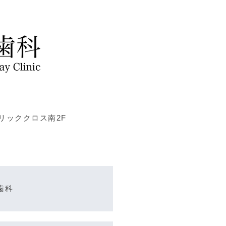
ブリッククロス南2F
歯科