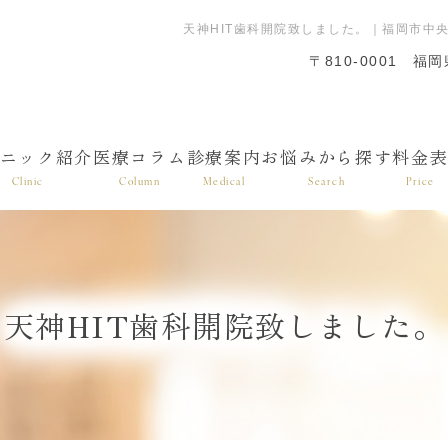
天神HIT歯科開院致しました。｜福岡市中
〒810-0001
福岡
ニック紹介
医療コラム
診療案内
お悩みから探す
料金
Clinic
Column
Medical
Search
Price
天神HIT歯科開院致しました。