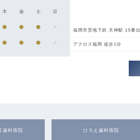
木
金
土
日
●
●
●
/
福岡市営地下鉄 天神駅 15番
●
●
●
/
アクロス福岡 徒歩1分
江歯科医院
ひろえ歯科医院