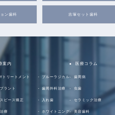
ション歯科
吉塚セット歯科
療案内
医療コラム
AYトリートメント
ブルーラジカル
歯周病
プラント
歯周外科治療
虫歯
スピース矯正
入れ歯
セラミック治療
治療
ホワイトニング
美容歯科