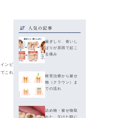
人気の記事
歯ぎしり、食いし
ばりが原因で起こ
る痛み
るインビ
のでこれ
根管治療から被せ
物（クラウン）ま
での流れ
詰め物・被せ物取
れた、欠けた時に