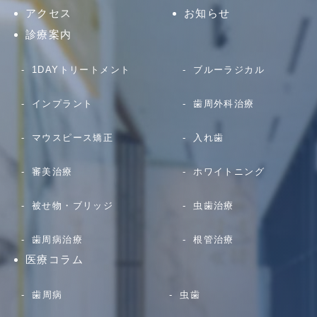
アクセス
お知らせ
診療案内
1DAYトリートメント
ブルーラジカル
インプラント
歯周外科治療
マウスピース矯正
入れ歯
審美治療
ホワイトニング
被せ物・ブリッジ
虫歯治療
歯周病治療
根管治療
医療コラム
歯周病
虫歯