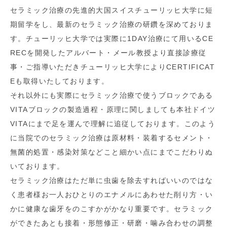
セラミック治療の先進的大国スイスチューリッヒ大学に短
期留学をし、最新のセラミック治療の研鑽を深めておりま
す。チューリッヒ大学では実際に1DAY治療にて用いるCE
RECを開発したアルバート・メール教授より直接診療従
事・ご指導いただきチューリッヒ大学によりCERTIFICAT
Eも取得いたしております。
それ以外にも実際にセラミック治療で使うブロックである
VITAブロックの製造過程・原理に関しましても本社ドイツ
VITAにまで足を運んで理解に追従しております。このよう
に当院でのセラミック治療は原材料・装着するセメント・
無菌的処置・感染対策などこと細かい点にまでこだわりぬ
いております。
セラミック治療はただ単に虫歯を除去すればいいのではな
く患者様お一人おひとりのエナメルにあわせた削り方・い
かに健康な歯牙をのこすかがかなり重要です。セラミック
ができたあとも接着・形態修正・研磨・噛み合わせの調整