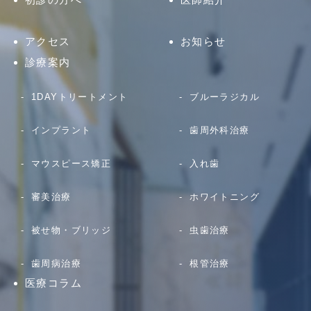
アクセス
お知らせ
診療案内
1DAYトリートメント
ブルーラジカル
インプラント
歯周外科治療
マウスピース矯正
入れ歯
審美治療
ホワイトニング
被せ物・ブリッジ
虫歯治療
歯周病治療
根管治療
医療コラム