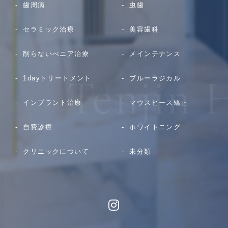
歯周病
虫歯
セラミック治療
美容歯科
削らないべニア治療
メインテナンス
1dayトリートメント
ブルーラジカル
インプラント治療
マウスピース矯正
自費診療
ホワイトニング
クリニックについて
未分類