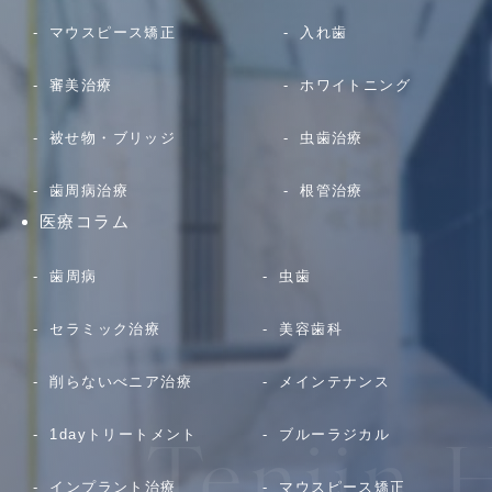
マウスピース矯正
入れ歯
審美治療
ホワイトニング
被せ物・ブリッジ
虫歯治療
歯周病治療
根管治療
医療コラム
歯周病
虫歯
セラミック治療
美容歯科
削らないべニア治療
メインテナンス
1dayトリートメント
ブルーラジカル
インプラント治療
マウスピース矯正