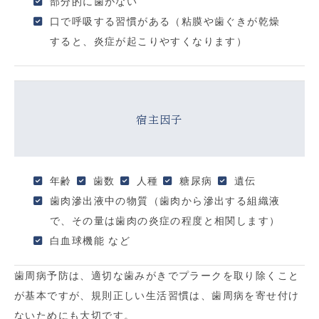
部分的に歯がない
口で呼吸する習慣がある（粘膜や歯ぐきが乾燥
すると、炎症が起こりやすくなります）
宿主因子
年齢
歯数
人種
糖尿病
遺伝
歯肉滲出液中の物質（歯肉から滲出する組織液
で、その量は歯肉の炎症の程度と相関します）
白血球機能 など
歯周病予防は、適切な歯みがきでプラークを取り除くこと
が基本ですが、規則正しい生活習慣は、歯周病を寄せ付け
ないためにも大切です。