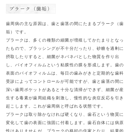
プラーク（歯垢）
歯周病の主な原因は、歯と歯茎の間にたまるプラーク（歯
垢）です。
プラークは、多くの種類の細菌が増殖してかたまりとなっ
たもので、ブラッシングが不十分だったり、砂糖を過剰に
摂取したりすると、細菌がネバネバとした物質を作り出
し、バイオフィルムという粘膜性の膜を形成します。歯の
表面のバイオフィルムは、毎日の歯みがきと定期的な歯科
受診によってコントロールが可能ですが、歯と歯茎の間に
深い歯周ポケットがあると十分な清掃ができず、細菌が産
生する毒素が歯周組織を刺激し、慢性的な炎症反応を引き
起こします。これが歯周病と呼ばれる状態です。
プラークは取り除かなければ硬くなり、歯石という物質に
変化して歯の表面に強固に付着します。歯石自体には病原
性はありませんが、プラークの格好の住家となり、結果的