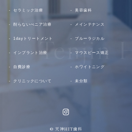
セラミック治療
美容歯科
削らないべニア治療
メインテナンス
1dayトリートメント
ブルーラジカル
インプラント治療
マウスピース矯正
自費診療
ホワイトニング
クリニックについて
未分類
© 天神HIT歯科