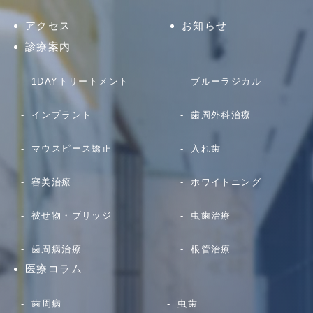
アクセス
お知らせ
診療案内
1DAYトリートメント
ブルーラジカル
インプラント
歯周外科治療
マウスピース矯正
入れ歯
審美治療
ホワイトニング
被せ物・ブリッジ
虫歯治療
歯周病治療
根管治療
医療コラム
歯周病
虫歯