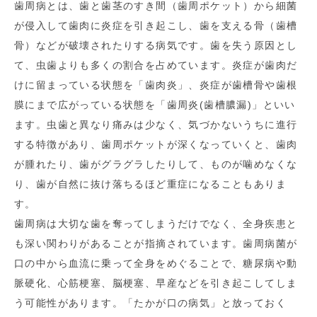
歯周病とは、歯と歯茎のすき間（歯周ポケット）から細菌
が侵入して歯肉に炎症を引き起こし、歯を支える骨（歯槽
骨）などが破壊されたりする病気です。歯を失う原因とし
て、虫歯よりも多くの割合を占めています。炎症が歯肉だ
けに留まっている状態を「歯肉炎」、炎症が歯槽骨や歯根
膜にまで広がっている状態を「歯周炎(歯槽膿漏)」といい
ます。虫歯と異なり痛みは少なく、気づかないうちに進行
する特徴があり、歯周ポケットが深くなっていくと、歯肉
が腫れたり、歯がグラグラしたりして、ものが噛めなくな
り、歯が自然に抜け落ちるほど重症になることもありま
す。
歯周病は大切な歯を奪ってしまうだけでなく、全身疾患と
も深い関わりがあることが指摘されています。歯周病菌が
口の中から血流に乗って全身をめぐることで、糖尿病や動
脈硬化、心筋梗塞、脳梗塞、早産などを引き起こしてしま
う可能性があります。「たかが口の病気」と放っておく