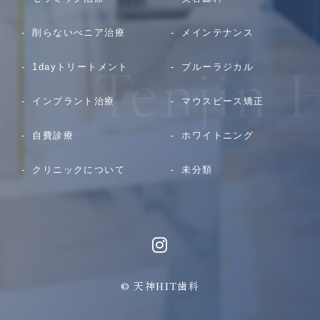
削らないべニア治療
メインテナンス
1dayトリートメント
ブルーラジカル
インプラント治療
マウスピース矯正
自費診療
ホワイトニング
クリニックについて
未分類
© 天神HIT歯科