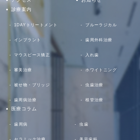
診療案内
1DAYトリートメント
ブルーラジカル
インプラント
歯周外科治療
マウスピース矯正
入れ歯
審美治療
ホワイトニング
被せ物・ブリッジ
虫歯治療
歯周病治療
根管治療
医療コラム
歯周病
虫歯
セラミック治療
美容歯科