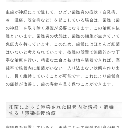
虫歯が神経にまで達して、ひどい歯髄炎の症状（自発痛、
冷・温痛、咬合痛など）を起こしている場合は、歯髄（歯
の神経）を取り除く処置が必要になります。この治療を抜
髄といいます。歯髄炎の状態は、歯髄の細胞が生きていて
免疫力を持っています。このため、歯髄にはほとんど細菌
はいないと考えられています。抜髄の段階で無菌的かつ丁
寧な治療を行い、精密な土台と被せ物を装着できれば、高
確率で根管内に細菌がいない・入り込まない状態を作り出
し、長く維持していくことが可能です。これにより歯髄炎
の症状が改善し、歯の寿命を長く保つことができます。
細菌によって汚染された根管内を清掃・消毒
する「感染根管治療」
歯髄炎を放置していると、細菌によって歯髄の組織が殺さ