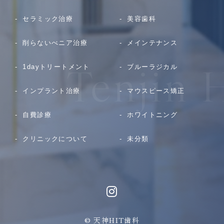
セラミック治療
美容歯科
削らないべニア治療
メインテナンス
1dayトリートメント
ブルーラジカル
インプラント治療
マウスピース矯正
自費診療
ホワイトニング
クリニックについて
未分類
© 天神HIT歯科