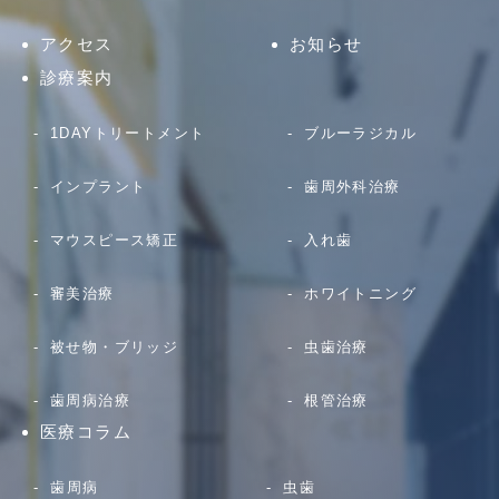
アクセス
お知らせ
診療案内
1DAYトリートメント
ブルーラジカル
インプラント
歯周外科治療
マウスピース矯正
入れ歯
審美治療
ホワイトニング
被せ物・ブリッジ
虫歯治療
歯周病治療
根管治療
医療コラム
歯周病
虫歯