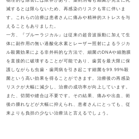
物理的な除去には限界があり、薬剤消毒も細菌が完全に死
滅するとは限らないため、再感染のリスクも常に伴いま
す。これらの治療は患者さんに痛みや精神的ストレスを与
えることもありました。
一方、『ブルーラジカル』は従来の超音波振動に加えて生
体に副作用の無い過酸化水素とレーザー照射によるラジカ
ル殺菌効果による非外科的な方法で、細菌のDNAや細胞膜
を直接的に破壊することが可能であり、歯質を最大限に保
護しながらも虫歯・歯周病を引き起こす細菌を99.99%殺
菌という高い効果を得ることができます。治療後の再感染
リスクが大幅に減少し、治療の成功率が向上しています。
また、切開や縫合は不要です。その結果、痛みや出血、術
後の腫れなどが大幅に抑えられ、患者さんにとっても、従
来よりも負担の少ない治療法と言えるでしょう。