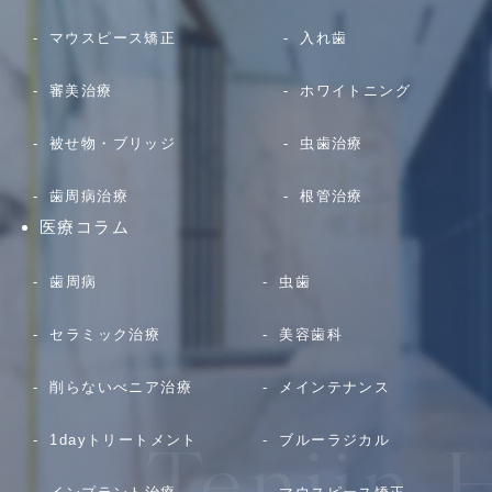
マウスピース矯正
入れ歯
審美治療
ホワイトニング
被せ物・ブリッジ
虫歯治療
歯周病治療
根管治療
医療コラム
歯周病
虫歯
セラミック治療
美容歯科
削らないべニア治療
メインテナンス
1dayトリートメント
ブルーラジカル