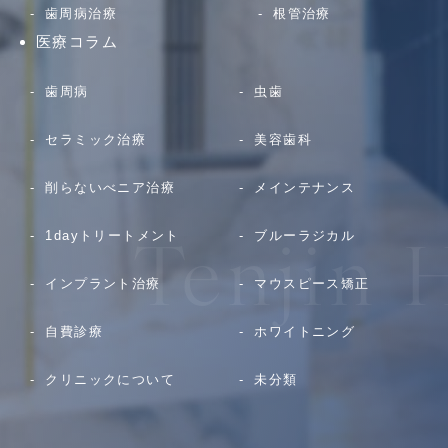
歯周病治療
根管治療
医療コラム
歯周病
虫歯
セラミック治療
美容歯科
削らないべニア治療
メインテナンス
1dayトリートメント
ブルーラジカル
インプラント治療
マウスピース矯正
自費診療
ホワイトニング
クリニックについて
未分類