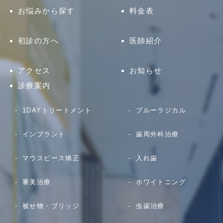
お悩みから探す
料金表
初診の方へ
医師紹介
アクセス
お知らせ
診療案内
1DAYトリートメント
ブルーラジカル
インプラント
歯周外科治療
マウスピース矯正
入れ歯
審美治療
ホワイトニング
被せ物・ブリッジ
虫歯治療